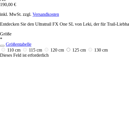
190,00 €
inkl. MwSt. zzgl.
Versandkosten
Entdecken Sie den Ultratrail FX One SL von Leki, der für Trail-Liebha
Größe
*
Größentabelle
110 cm
115 cm
120 cm
125 cm
130 cm
Dieses Feld ist erforderlich