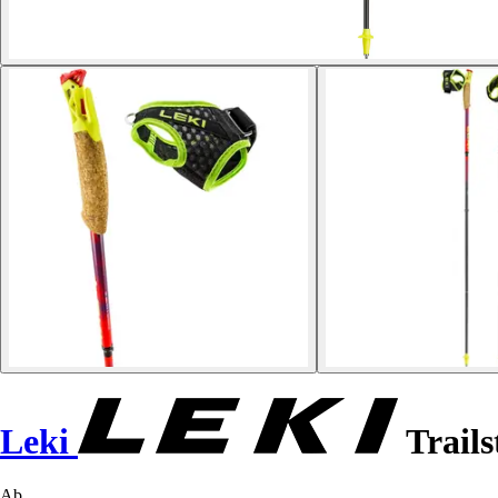
Leki
Trails
Ab