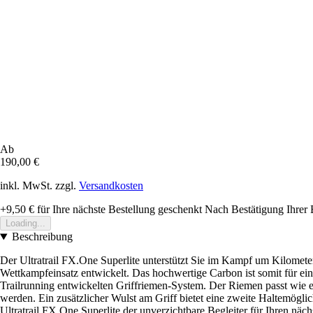
Ab
190,00 €
inkl. MwSt. zzgl.
Versandkosten
+9,50 €
für Ihre nächste Bestellung geschenkt
Nach Bestätigung Ihrer 
Loading...
Beschreibung
Der Ultratrail FX.One Superlite unterstützt Sie im Kampf um Kilome
Wettkampfeinsatz entwickelt. Das hochwertige Carbon ist somit für ein
Trailrunning entwickelten Griffriemen-System. Der Riemen passt wie e
werden. Ein zusätzlicher Wulst am Griff bietet eine zweite Haltemögl
Ultratrail FX.One Superlite der unverzichtbare Begleiter für Ihren näc