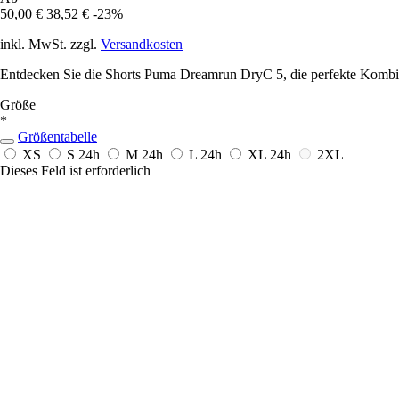
50,00 €
38,52 €
-23%
inkl. MwSt. zzgl.
Versandkosten
Entdecken Sie die Shorts Puma Dreamrun DryC 5, die perfekte Kombin
Größe
*
Größentabelle
XS
S
24h
M
24h
L
24h
XL
24h
2XL
Dieses Feld ist erforderlich