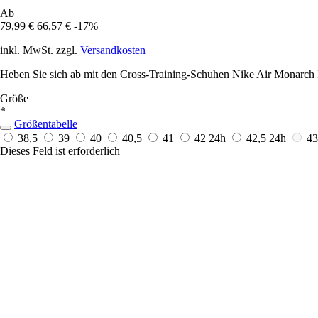
Ab
79,99 €
66,57 €
-17%
inkl. MwSt. zzgl.
Versandkosten
Heben Sie sich ab mit den Cross-Training-Schuhen Nike Air Monarch IV,
Größe
*
Größentabelle
38,5
39
40
40,5
41
42
24h
42,5
24h
4
Dieses Feld ist erforderlich