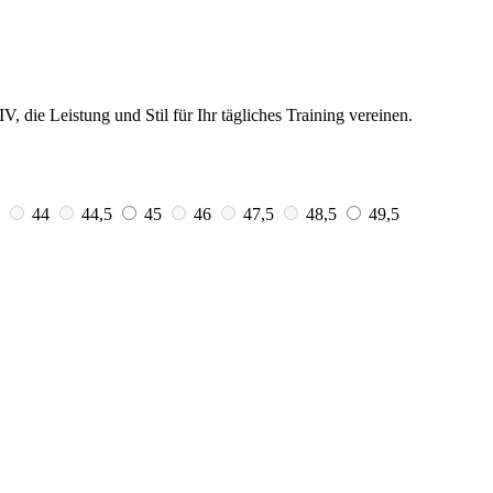
 die Leistung und Stil für Ihr tägliches Training vereinen.
3
44
44,5
45
46
47,5
48,5
49,5