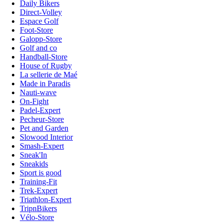
Daily Bikers
Direct-Volley
Espace Golf
Foot-Store
Galopp-Store
Golf and co
Handball-Store
House of Rugby
La sellerie de Maé
Made in Paradis
Nauti-wave
On-Fight
Padel-Expert
Pecheur-Store
Pet and Garden
Slowood Interior
Smash-Expert
Sneak'In
Sneakids
Sport is good
Training-Fit
Trek-Expert
Triathlon-Expert
TripnBikers
Vélo-Store