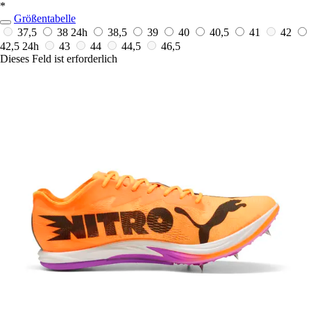
*
Größentabelle
37,5
38
24h
38,5
39
40
40,5
41
42
42,5
24h
43
44
44,5
46,5
Dieses Feld ist erforderlich