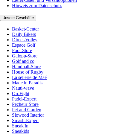
Lieferkosten und Versandoptionen
Hinweis zum Datenschutz
Unsere Geschäfte
Basket-Center
Daily Bikers
Direct-Volley
Espace Golf
Foot-Store
Galopp-Store
Golf and co
Handball-Store
House of Rugby
La sellerie de Maé
Made in Paradis
Nauti-wave
On-Fight
Padel-Expert
Pecheur-Store
Pet and Garden
Slowood Interior
Smash-Expert
Sneak'In
Sneakids