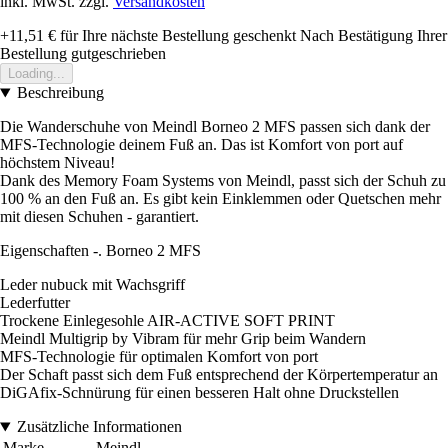
inkl. MwSt. zzgl.
Versandkosten
+11,51 €
für Ihre nächste Bestellung geschenkt
Nach Bestätigung Ihrer
Bestellung gutgeschrieben
Loading...
Beschreibung
Die Wanderschuhe von Meindl Borneo 2 MFS passen sich dank der
MFS-Technologie deinem Fuß an. Das ist Komfort von port auf
höchstem Niveau!
Dank des Memory Foam Systems von Meindl, passt sich der Schuh zu
100 % an den Fuß an. Es gibt kein Einklemmen oder Quetschen mehr
mit diesen Schuhen - garantiert.
Eigenschaften -. Borneo 2 MFS
Leder nubuck mit Wachsgriff
Lederfutter
Trockene Einlegesohle AIR-ACTIVE SOFT PRINT
Meindl Multigrip by Vibram für mehr Grip beim Wandern
MFS-Technologie für optimalen Komfort von port
Der Schaft passt sich dem Fuß entsprechend der Körpertemperatur an
DiGAfix-Schnürung für einen besseren Halt ohne Druckstellen
Zusätzliche Informationen
Marke
Meindl