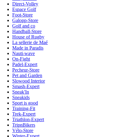
Direct-Volley
Espace Golf
Foot-Store
Galopp-Store
Golf and co
Handball-Store
House of Rugby
La sellerie de Maé
Made in Paradis
Nauti-wave
On-Fight
Padel-Expert
Pecheur-Store
Pet and Garden
Slowood Interior
Smash-Expert
Sneak'In
Sneakids
Sport is good
Training-Fit
Trek-Expert
Triathlon-Expert
TripnBikers
Vélo-Store
Winter-Expert