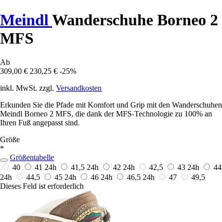
Meindl
Wanderschuhe Borneo 2
MFS
Ab
309,00 €
230,25 €
-25%
inkl. MwSt. zzgl.
Versandkosten
Erkunden Sie die Pfade mit Komfort und Grip mit den Wanderschuhen
Meindl Borneo 2 MFS, die dank der MFS-Technologie zu 100% an
Ihren Fuß angepasst sind.
Größe
*
Größentabelle
40
41
24h
41,5
24h
42
24h
42,5
43
24h
44
24h
44,5
45
24h
46
24h
46,5
24h
47
49,5
Dieses Feld ist erforderlich