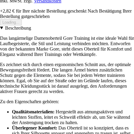
inkl. MwSt. zzgl.
Versandkosten
+2,82 €
für Ihre nächste Bestellung geschenkt
Nach Bestätigung Ihrer
Bestellung gutgeschrieben
Loading...
Beschreibung
Das langärmelige Damenoberteil Gore Training ist eine ideale Wahl für
Laufbegeisterte, die Stil und Leistung verbinden möchten. Entworfen
von der bekannten Marke Gore, steht dieses Oberteil für Komfort und
Eleganz während Ihrer Trainings oder Wettkämpfe.
Es zeichnet sich durch einen ergonomischen Schnitt aus, der optimale
Bewegungsfreiheit fördert. Die langen Ärmel bieten zusätzlichen
Schutz gegen die Elemente, sodass Sie bei jedem Wetter trainieren
können. Egal, ob Sie auf der Straße oder im Gelände laufen, dieses
technische Kleidungsstück ist darauf ausgelegt, den Anforderungen
aktiver Frauen gerecht zu werden.
Zu den Eigenschaften gehören:
Qualitätsmaterialien:
Hergestellt aus atmungsaktiven und
leichten Stoffen, leitet es Schweiß effektiv ab, um Sie während
der Anstrengung trocken zu halten.
Überlegener Komfort:
Das Oberteil ist so konzipiert, dass es
sich Ihrer Silhouette anpasst und angenehm zu tragen ist, selbst