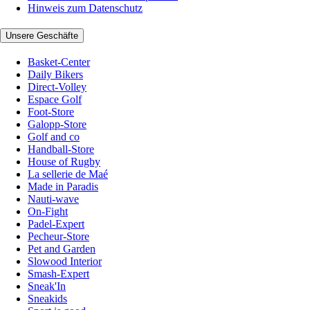
Hinweis zum Datenschutz
Unsere Geschäfte
Basket-Center
Daily Bikers
Direct-Volley
Espace Golf
Foot-Store
Galopp-Store
Golf and co
Handball-Store
House of Rugby
La sellerie de Maé
Made in Paradis
Nauti-wave
On-Fight
Padel-Expert
Pecheur-Store
Pet and Garden
Slowood Interior
Smash-Expert
Sneak'In
Sneakids