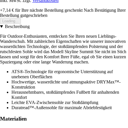
inkl. MwSt. zzgl.
Versandkosten
+7,14 €
für Ihre nächste Bestellung geschenkt
Nach Bestätigung Ihrer
Bestellung gutgeschrieben
Loading...
Beschreibung
Für Outdoor-Enthusiasten, entdecken Sie Ihren neuen Lieblings-
Wanderschuh. Mit zahlreichen Eigenschaften wie unserer innovativen
wasserdichten Technologie, der stoßdämpfenden Polsterung und der
rutschfesten Sohle wird das Modell Skyline Summit Sie nicht im Stich
lassen und sorgt für den Komfort Ihrer Füße, egal ob Sie einen kurzen
Spaziergang oder eine lange Wanderung machen.
ATS®-Technologie für ergonomische Unterstützung auf
unebenen Oberflächen
Hochwertige, wasserdichte und atmungsaktive DRYMax™-
Konstruktion
Herausnehmbares, stoßdämpfendes Fußbett für anhaltenden
Komfort
Leichte EVA-Zwischensohle zur Stoßdämpfung
Duratread™-Außensohle für maximale Abriebfestigkeit
Materialien