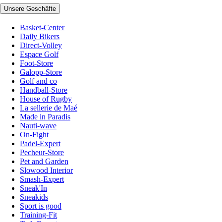
Unsere Geschäfte
Basket-Center
Daily Bikers
Direct-Volley
Espace Golf
Foot-Store
Galopp-Store
Golf and co
Handball-Store
House of Rugby
La sellerie de Maé
Made in Paradis
Nauti-wave
On-Fight
Padel-Expert
Pecheur-Store
Pet and Garden
Slowood Interior
Smash-Expert
Sneak'In
Sneakids
Sport is good
Training-Fit