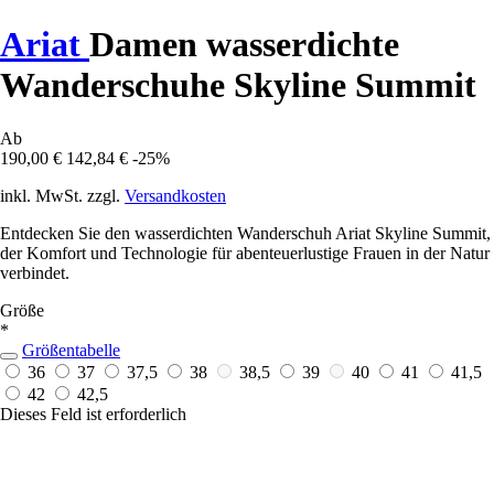
Ariat
Damen wasserdichte
Wanderschuhe Skyline Summit
Ab
190,00 €
142,84 €
-25%
inkl. MwSt. zzgl.
Versandkosten
Entdecken Sie den wasserdichten Wanderschuh Ariat Skyline Summit,
der Komfort und Technologie für abenteuerlustige Frauen in der Natur
verbindet.
Größe
*
Größentabelle
36
37
37,5
38
38,5
39
40
41
41,5
42
42,5
Dieses Feld ist erforderlich