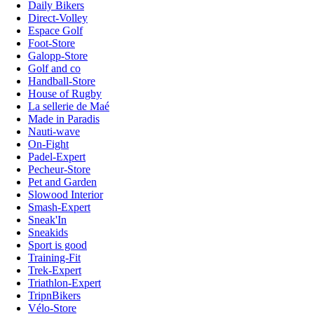
Daily Bikers
Direct-Volley
Espace Golf
Foot-Store
Galopp-Store
Golf and co
Handball-Store
House of Rugby
La sellerie de Maé
Made in Paradis
Nauti-wave
On-Fight
Padel-Expert
Pecheur-Store
Pet and Garden
Slowood Interior
Smash-Expert
Sneak'In
Sneakids
Sport is good
Training-Fit
Trek-Expert
Triathlon-Expert
TripnBikers
Vélo-Store