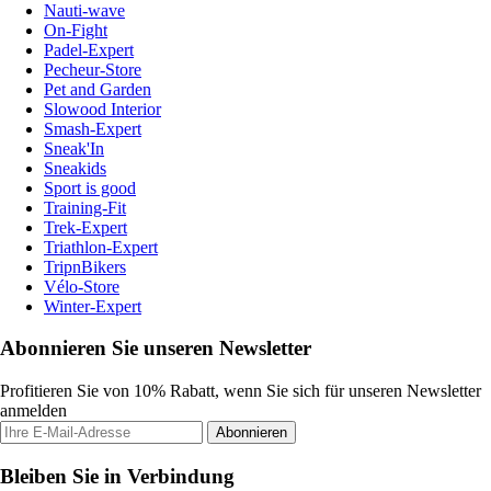
Nauti-wave
On-Fight
Padel-Expert
Pecheur-Store
Pet and Garden
Slowood Interior
Smash-Expert
Sneak'In
Sneakids
Sport is good
Training-Fit
Trek-Expert
Triathlon-Expert
TripnBikers
Vélo-Store
Winter-Expert
Abonnieren Sie unseren Newsletter
Profitieren Sie von 10% Rabatt, wenn Sie sich für unseren Newsletter
anmelden
Abonnieren
Bleiben Sie in Verbindung