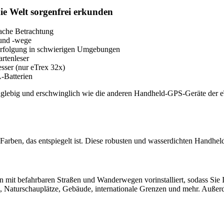
ie Welt sorgenfrei erkunden
fache Betrachtung
 und -wege
erfolgung in schwierigen Umgebungen
rtenleser
ser (nur eTrex 32x)
-Batterien
nglebig und erschwinglich wie die anderen Handheld-GPS-Geräte der e
arben, das entspiegelt ist. Diese robusten und wasserdichten Handhelds
it befahrbaren Straßen und Wanderwegen vorinstalliert, sodass Sie I
, Naturschauplätze, Gebäude, internationale Grenzen und mehr. Außerde