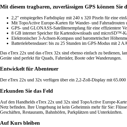
Mit diesem tragbaren, zuverlässigen GPS können Sie d
2,2" entspiegeltes Farbdisplay mit 240 x 320 Pixeln für eine ein
Mit TopoActive Europe-Karten für Wander- und Fahrradrouten
GPS- und GLONASS-Satellitenempfang für eine effizientere V
8 GB interner Speicher für Kartendownloads und microSD™-Ka
Elektronischer 3-Achsen-Kompass und barometrischer Höhenmes
Batterielebensdauer: bis zu 25 Stunden im GPS-Modus mit 2 AA
Das eTrex 22x und das eTrex 32x sind ebenso einfach zu bedienen, la
Geräte sind perfekt für Quads, Fahrräder, Boote oder Wanderungen.
Entwickelt für Abenteuer
Der eTrex 22x und 32x verfügen über ein 2,2-Zoll-Display mit 65.000 F
Erkunden Sie das Feld
Auf den Handhelds eTrex 22x und 32x sind TopoActive Europe-Karten m
Netz befinden. Ihre Umgebung ist kein Geheimnis mehr für Sie: Flüsse
Geschäften, Restaurants, Bahnhöfen, Parkplätzen und Unterkünften.
Auf Kurs bleiben