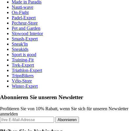
Made in Paradis
Nauti-wave
On-Fight
Padel-Expert
Pecheur-Store
Pet and Garden
Slowood Interior
Smash-Expert
Sneak'In
Sneakids
Sport is good
Training-Fit
Trek-Expert
Triathlon-Expert
TripnBikers
Vélo-Store
Winter-Expert
Abonnieren Sie unseren Newsletter
Profitieren Sie von 10% Rabatt, wenn Sie sich für unseren Newsletter
anmelden
Abonnieren