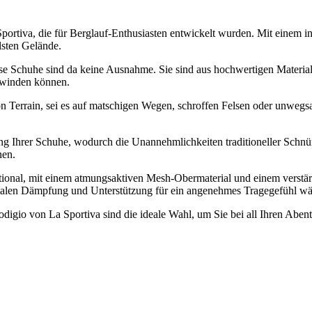
ortiva, die für Berglauf-Enthusiasten entwickelt wurden. Mit einem i
lsten Gelände.
ese Schuhe sind da keine Ausnahme. Sie sind aus hochwertigen Materiali
erwinden können.
n Terrain, sei es auf matschigen Wegen, schroffen Felsen oder unwegs
g Ihrer Schuhe, wodurch die Unannehmlichkeiten traditioneller Schnü
nen.
tional, mit einem atmungsaktiven Mesh-Obermaterial und einem verstärk
len Dämpfung und Unterstützung für ein angenehmes Tragegefühl wäh
odigio von La Sportiva sind die ideale Wahl, um Sie bei all Ihren Aben