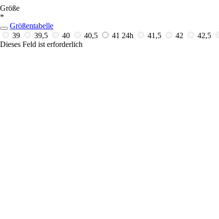
Größe
*
Größentabelle
39
39,5
40
40,5
41
24h
41,5
42
42,5
Dieses Feld ist erforderlich