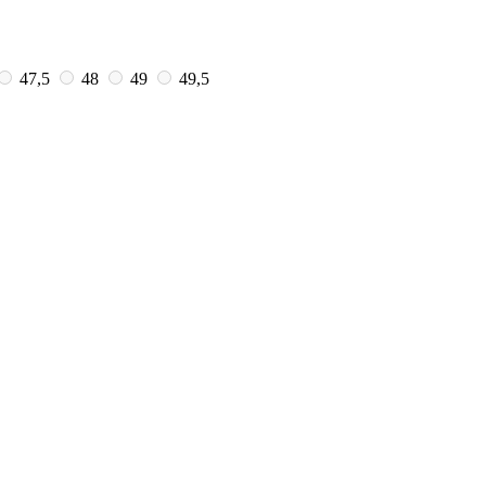
47,5
48
49
49,5