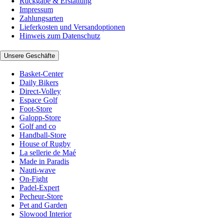
Rückgabe & Erstattung
Impressum
Zahlungsarten
Lieferkosten und Versandoptionen
Hinweis zum Datenschutz
Unsere Geschäfte
Basket-Center
Daily Bikers
Direct-Volley
Espace Golf
Foot-Store
Galopp-Store
Golf and co
Handball-Store
House of Rugby
La sellerie de Maé
Made in Paradis
Nauti-wave
On-Fight
Padel-Expert
Pecheur-Store
Pet and Garden
Slowood Interior