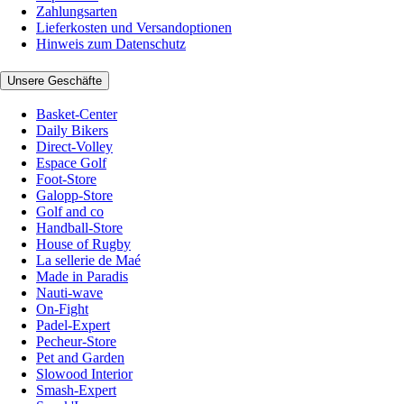
Zahlungsarten
Lieferkosten und Versandoptionen
Hinweis zum Datenschutz
Unsere Geschäfte
Basket-Center
Daily Bikers
Direct-Volley
Espace Golf
Foot-Store
Galopp-Store
Golf and co
Handball-Store
House of Rugby
La sellerie de Maé
Made in Paradis
Nauti-wave
On-Fight
Padel-Expert
Pecheur-Store
Pet and Garden
Slowood Interior
Smash-Expert