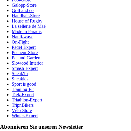
Galopp-Store
Golf and co
Handball-Store
House of Rugby
La sellerie de Maé
Made in Paradis
Nauti-wave
On-Fight
Padel-Expert
Pecheur-Store
Pet and Garden
Slowood Interior
Smash-Expert
Sneak'In
Sneakids
Sport is good
Training-Fit
Trek-Expert
Triathlon-Expert
TripnBikers
Vélo-Store
Winter-Expert
Abonnieren Sie unseren Newsletter