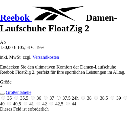
Reebok
Damen-
Laufschuhe FloatZig 2
Ab
130,00 €
105,54 €
-19%
inkl. MwSt. zzgl.
Versandkosten
Entdecken Sie den ultimativen Komfort der Damen-Laufschuhe
Reebok FloatZig 2, perfekt für Ihre sportlichen Leistungen im Alltag.
Größe
*
Größentabelle
35
35,5
36
37
37,5
24h
38
38,5
39
40
40,5
41
42
42,5
44
Dieses Feld ist erforderlich