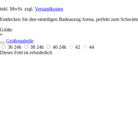
inkl. MwSt. zzgl.
Versandkosten
Entdecken Sie den einteiligen Badeanzug Arena, perfekt zum Schwimm
Größe
*
Größentabelle
36
24h
38
24h
40
24h
42
44
Dieses Feld ist erforderlich