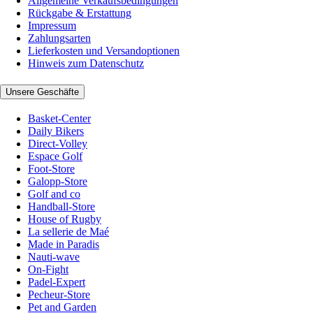
Allgemeine Verkaufsbedingungen
Rückgabe & Erstattung
Impressum
Zahlungsarten
Lieferkosten und Versandoptionen
Hinweis zum Datenschutz
Unsere Geschäfte
Basket-Center
Daily Bikers
Direct-Volley
Espace Golf
Foot-Store
Galopp-Store
Golf and co
Handball-Store
House of Rugby
La sellerie de Maé
Made in Paradis
Nauti-wave
On-Fight
Padel-Expert
Pecheur-Store
Pet and Garden