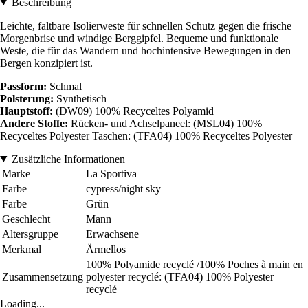
Beschreibung
Leichte, faltbare Isolierweste für schnellen Schutz gegen die frische
Morgenbrise und windige Berggipfel. Bequeme und funktionale
Weste, die für das Wandern und hochintensive Bewegungen in den
Bergen konzipiert ist.
Passform:
Schmal
Polsterung:
Synthetisch
Hauptstoff:
(DW09) 100% Recyceltes Polyamid
Andere Stoffe:
Rücken- und Achselpaneel: (MSL04) 100%
Recyceltes Polyester Taschen: (TFA04) 100% Recyceltes Polyester
Zusätzliche Informationen
Marke
La Sportiva
Farbe
cypress/night sky
Farbe
Grün
Geschlecht
Mann
Altersgruppe
Erwachsene
Merkmal
Ärmellos
100% Polyamide recyclé /100% Poches à main en
Zusammensetzung
polyester recyclé: (TFA04) 100% Polyester
recyclé
Loading...