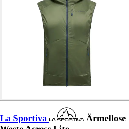
La Sportiva
Ärmellose
Weste Across Lite