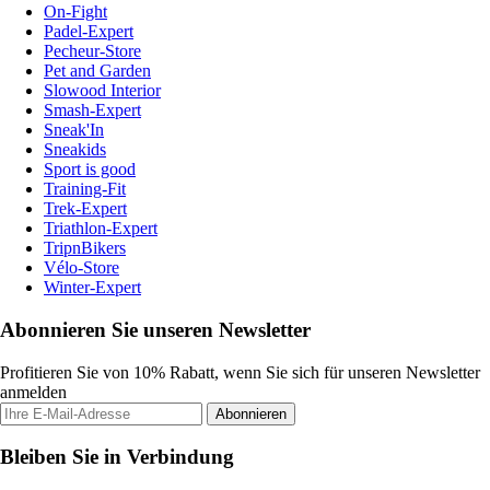
On-Fight
Padel-Expert
Pecheur-Store
Pet and Garden
Slowood Interior
Smash-Expert
Sneak'In
Sneakids
Sport is good
Training-Fit
Trek-Expert
Triathlon-Expert
TripnBikers
Vélo-Store
Winter-Expert
Abonnieren Sie unseren Newsletter
Profitieren Sie von 10% Rabatt, wenn Sie sich für unseren Newsletter
anmelden
Abonnieren
Bleiben Sie in Verbindung