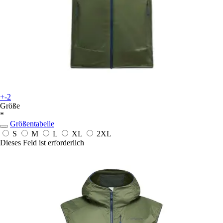
+-2
Größe
*
Größentabelle
S
M
L
XL
2XL
Dieses Feld ist erforderlich