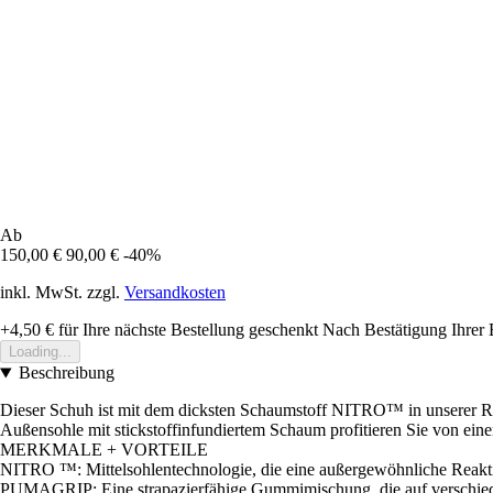
Ab
150,00 €
90,00 €
-40%
inkl. MwSt. zzgl.
Versandkosten
+4,50 €
für Ihre nächste Bestellung geschenkt
Nach Bestätigung Ihrer 
Loading...
Beschreibung
Dieser Schuh ist mit dem dicksten Schaumstoff NITRO™ in unserer RU
Außensohle mit stickstoffinfundiertem Schaum profitieren Sie von ei
MERKMALE + VORTEILE
NITRO ™: Mittelsohlentechnologie, die eine außergewöhnliche Reaktionsf
PUMAGRIP: Eine strapazierfähige Gummimischung, die auf verschiede