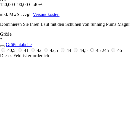
150,00 €
90,00 €
-40%
inkl. MwSt. zzgl.
Versandkosten
Dominieren Sie Ihren Lauf mit den Schuhen von running Puma M
Größe
*
Größentabelle
40,5
41
42
42,5
44
44,5
45
24h
46
Dieses Feld ist erforderlich