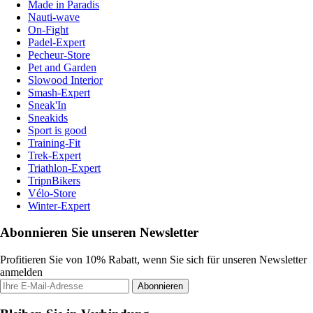
Made in Paradis
Nauti-wave
On-Fight
Padel-Expert
Pecheur-Store
Pet and Garden
Slowood Interior
Smash-Expert
Sneak'In
Sneakids
Sport is good
Training-Fit
Trek-Expert
Triathlon-Expert
TripnBikers
Vélo-Store
Winter-Expert
Abonnieren Sie unseren Newsletter
Profitieren Sie von 10% Rabatt, wenn Sie sich für unseren Newsletter
anmelden
Abonnieren